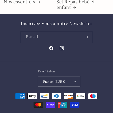
Nos essentiels
Set Repas bébé et
enfant
Inscrivez-vous à notre Newsletter
E-mail
Facebook
Instagram
Pays/région
France | EUR €
Moyens
de
paiement