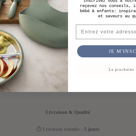
Inscrivez vous à notr
Léger, incassable et durable
reçevez nos conseils, i
bébé & enfants: inspira
et saveurs au q
Design doux et ludique, les bols
Email
repas, la tasse dès 12 mois..
Sain, pratique et adorable — 
pleins de découvertes.
JE M'INS
partager
La prochaine 
Livraison & Qualité
⏱️ Livraison estimée :
5 jours