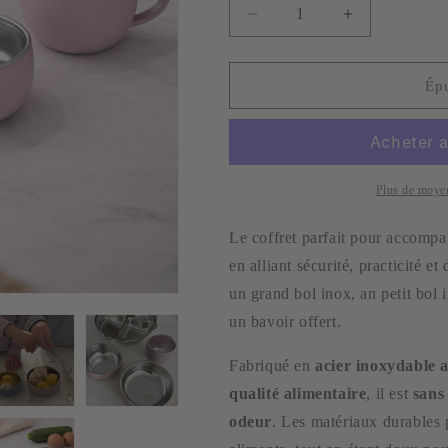
Réduire
Augmenter
la
la
quantité
quantité
de
de
Ép
Set
Set
bols
bols
et
et
tasse
tasse
colorés
colorés
Plus de moye
Inox
Inox
Le coffret parfait pour accompa
en alliant sécurité, practicité 
un grand bol inox, an petit bol i
un bavoir offert.
Fabriqué en
acier inoxydable 
qualité alimentaire
, il est
sans
odeur
. Les matériaux durables 