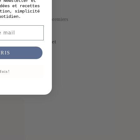
e Newsletter et
dées et recettes
tion, simplicité
uotidien.
 peuvent servir des les premiers
pour des repas sereins et
CRIS
fois!