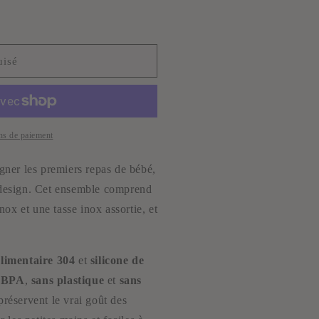
uisé
ns de paiement
gner les premiers repas de bébé,
et design. Cet ensemble comprend
nox et une tasse inox assortie, et
alimentaire 304
et
silicone de
 BPA
,
sans plastique
et
sans
préservent le vrai goût des